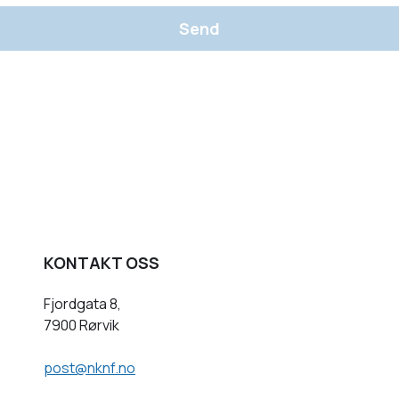
Send
KONTAKT OSS
Fjordgata 8,
7900 Rørvik
post@nknf.no