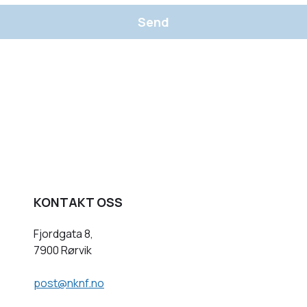
Send
KONTAKT OSS
Fjordgata 8,
7900 Rørvik
post@nknf.no