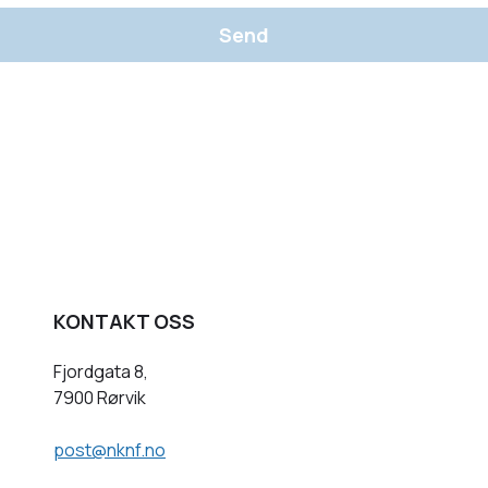
Send
KONTAKT OSS
Fjordgata 8,
7900 Rørvik
post@nknf.no