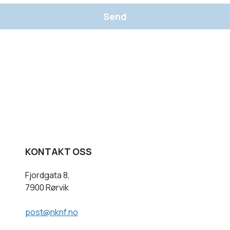
Send
KONTAKT OSS
Fjordgata 8,
7900 Rørvik
post@nknf.no