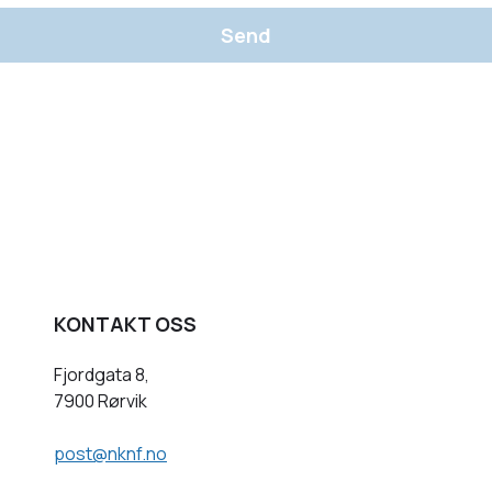
Send
KONTAKT OSS
Fjordgata 8,
7900 Rørvik
post@nknf.no