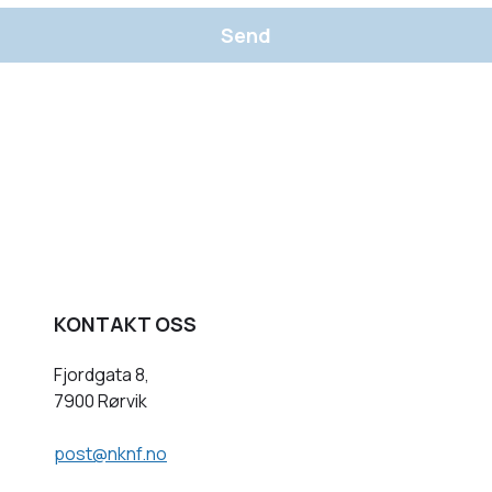
Send
KONTAKT OSS
Fjordgata 8,
7900 Rørvik
post@nknf.no