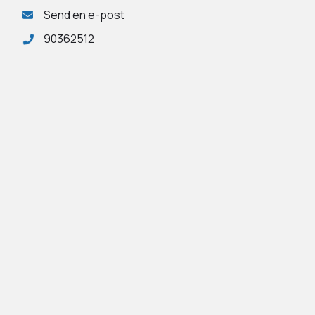
Send en e-post
90362512