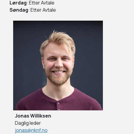
Lørdag
: Etter Avtale
Søndag
: Etter Avtale
Jonas Williksen
Daglig leder
jonas@nknf.no