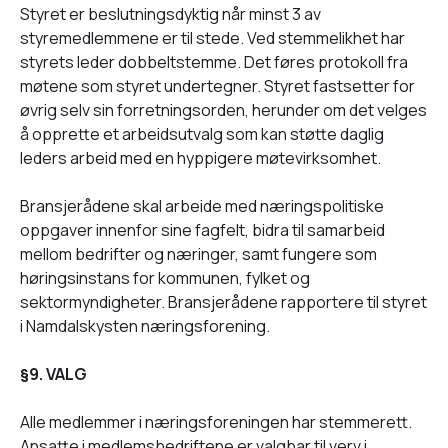
Styret er beslutningsdyktig når minst 3 av
styremedlemmene er til stede. Ved stemmelikhet har
styrets leder dobbeltstemme. Det føres protokoll fra
møtene som styret undertegner. Styret fastsetter for
øvrig selv sin forretningsorden, herunder om det velges
å opprette et arbeidsutvalg som kan støtte daglig
leders arbeid med en hyppigere møtevirksomhet.
Bransjerådene skal arbeide med næringspolitiske
oppgaver innenfor sine fagfelt, bidra til samarbeid
mellom bedrifter og næringer, samt fungere som
høringsinstans for kommunen, fylket og
sektormyndigheter. Bransjerådene rapportere til styret
i Namdalskysten næringsforening.
§9. VALG
Alle medlemmer i næringsforeningen har stemmerett.
Ansatte i medlemsbedriftene er valgbar til verv i