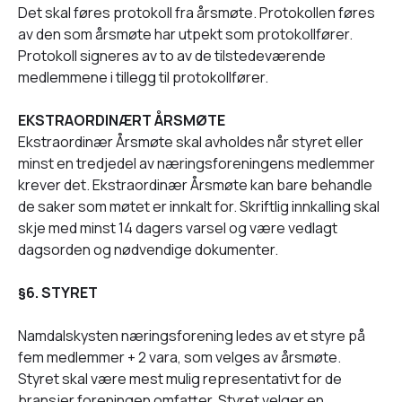
Det skal føres protokoll fra årsmøte. Protokollen føres
av den som årsmøte har utpekt som protokollfører.
Protokoll signeres av to av de tilstedeværende
medlemmene i tillegg til protokollfører.
EKSTRAORDINÆRT ÅRSMØTE
Ekstraordinær Årsmøte skal avholdes når styret eller
minst en tredjedel av næringsforeningens medlemmer
krever det. Ekstraordinær Årsmøte kan bare behandle
de saker som møtet er innkalt for. Skriftlig innkalling skal
skje med minst 14 dagers varsel og være vedlagt
dagsorden og nødvendige dokumenter.
§6. STYRET
Namdalskysten næringsforening ledes av et styre på
fem medlemmer + 2 vara, som velges av årsmøte.
Styret skal være mest mulig representativt for de
bransjer foreningen omfatter. Styret velger en