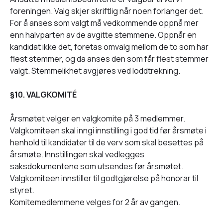
foreningen. Valg skjer skriftlig når noen forlanger det.
For å anses som valgt må vedkommende oppnå mer
enn halvparten av de avgitte stemmene. Oppnår en
kandidat ikke det, foretas omvalg mellom de to som har
flest stemmer, og da anses den som får flest stemmer
valgt. Stemmelikhet avgjøres ved loddtrekning.
§
10. VALGKOMITÉ
Årsmøtet velger en valgkomite på 3 medlemmer.
Valgkomiteen skal inngi innstilling i god tid før årsmøte i
henhold til kandidater til de verv som skal besettes på
årsmøte. Innstillingen skal vedlegges
saksdokumentene som utsendes før årsmøtet.
Valgkomiteen innstiller til godtgjørelse på honorar til
styret.
Komitemedlemmene velges for 2 år av gangen.