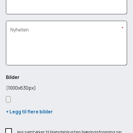
*
Nyheten
Bilder
(1000x630px)
+ Legg til flere bilder
Jeg samtykker til Namdalskysten Næringsforening sin