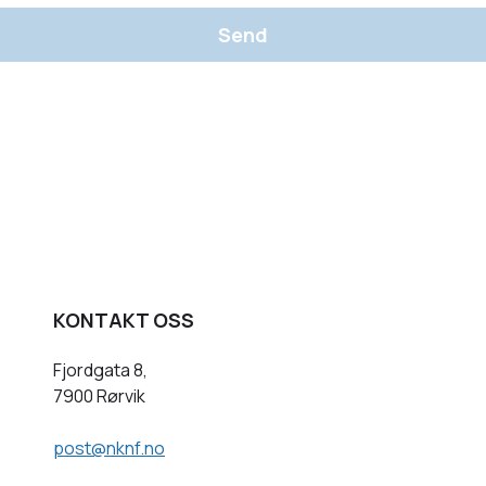
Send
KONTAKT OSS
Fjordgata 8,
7900 Rørvik
post@nknf.no