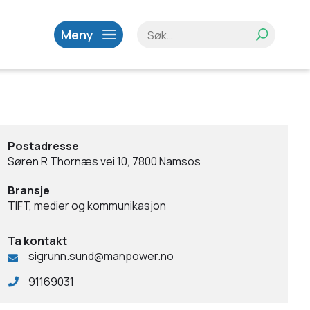
Meny
Postadresse
Søren R Thornæs vei 10, 7800 Namsos
Bransje
TIFT, medier og kommunikasjon
Ta kontakt
sigrunn.sund@manpower.no
91169031