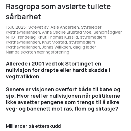
Rasgropa som avslørte tullete
sårbarhet
13.10.2025 | Skrevet av: Asle Andersen, Styreleder
Kysthavnalliansen, Anna Cecilie Brustad Moe, Seniorrådgiver
NHO Trøndelag, Knut Thomas Kusslid, styremedlem
Kysthavnalliansen, Knut Mostad, styremedlem
Kysthavnalliansen, Jonas Williksen, daglig leder
Namdalskysten næringsforening
Allerede i 2001 vedtok Stortinget en
nullvisjon for drepte eller hardt skadde i
vegtrafikken.
Senere er visjonen overført både til bane og
sjø. Hvor reell er nullvisjonen når politikerne
ikke avsetter pengene som trengs til å sikre
veg- og banenett mot ras, flom og slitasje?
Milliarder på etterskudd