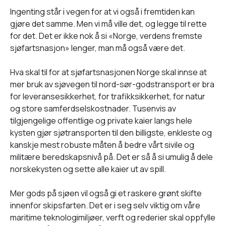
Ingenting står i vegen for at vi også i fremtiden kan
gjøre det samme. Men vi må ville det, og legge til rette
for det. Det er ikke nok å si «Norge, verdens fremste
sjøfartsnasjon» lenger, man må også være det.
Hva skal til for at sjøfartsnasjonen Norge skal innse at
mer bruk av sjøvegen til nord-sør-godstransport er bra
for leveransesikkerhet, for trafikksikkerhet, for natur
og store samferdselskostnader. Tusenvis av
tilgjengelige offentlige og private kaier langs hele
kysten gjør sjøtransporten til den billigste, enkleste og
kanskje mest robuste måten å bedre vårt sivile og
militære beredskapsnivå på. Det er så å si umulig å dele
norskekysten og sette alle kaier ut av spill.
Mer gods på sjøen vil også gi et raskere grønt skifte
innenfor skipsfarten. Det er i seg selv viktig om våre
maritime teknologimiljøer, verft og rederier skal oppfylle