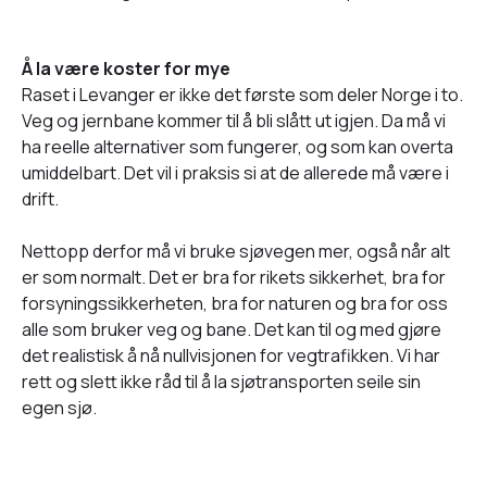
Å la være koster for mye
Raset i Levanger er ikke det første som deler Norge i to.
Veg og jernbane kommer til å bli slått ut igjen. Da må vi
ha reelle alternativer som fungerer, og som kan overta
umiddelbart. Det vil i praksis si at de allerede må være i
drift.
Nettopp derfor må vi bruke sjøvegen mer, også når alt
er som normalt. Det er bra for rikets sikkerhet, bra for
forsyningssikkerheten, bra for naturen og bra for oss
alle som bruker veg og bane. Det kan til og med gjøre
det realistisk å nå nullvisjonen for vegtrafikken. Vi har
rett og slett ikke råd til å la sjøtransporten seile sin
egen sjø.