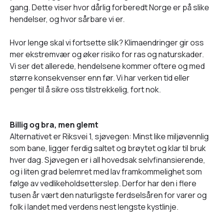
gang. Dette viser hvor dårlig forberedt Norge er på slike
hendelser, og hvor sårbare vi er.
Hvor lenge skal vi fortsette slik? Klimaendringer gir oss
mer ekstremvær og øker risiko for ras og naturskader.
Vi ser det allerede, hendelsene kommer oftere og med
større konsekvenser enn før. Vi har verken tid eller
penger til å sikre oss tilstrekkelig, fort nok.
Billig og bra, men glemt
Alternativet er Riksvei 1, sjøvegen: Minst like miljøvennlig
som bane, ligger ferdig saltet og brøytet og klar til bruk
hver dag. Sjøvegen er i all hovedsak selvfinansierende,
og i liten grad belemret med lav framkommelighet som
følge av vedlikeholdsetterslep. Derfor har den i flere
tusen år vært den naturligste ferdselsåren for varer og
folk i landet med verdens nest lengste kystlinje.