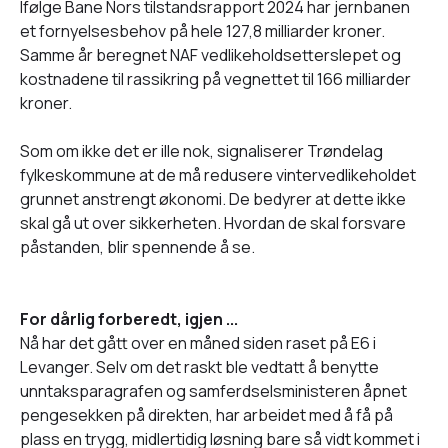
Ifølge Bane Nors tilstandsrapport 2024 har jernbanen
et fornyelsesbehov på hele 127,8 milliarder kroner.
Samme år beregnet NAF vedlikeholdsetterslepet og
kostnadene til rassikring på vegnettet til 166 milliarder
kroner.
Som om ikke det er ille nok, signaliserer Trøndelag
fylkeskommune at de må redusere vintervedlikeholdet
grunnet anstrengt økonomi. De bedyrer at dette ikke
skal gå ut over sikkerheten. Hvordan de skal forsvare
påstanden, blir spennende å se.
For dårlig forberedt, igjen ...
Nå har det gått over en måned siden raset på E6 i
Levanger. Selv om det raskt ble vedtatt å benytte
unntaksparagrafen og samferdselsministeren åpnet
pengesekken på direkten, har arbeidet med å få på
plass en trygg, midlertidig løsning bare så vidt kommet i