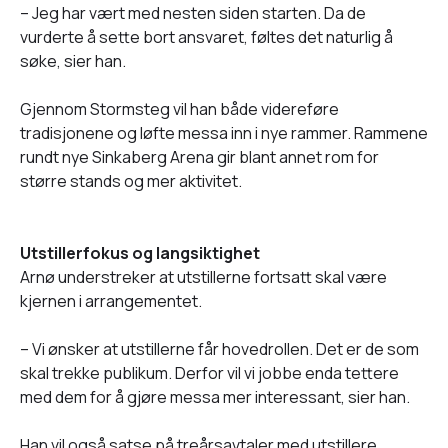
– Jeg har vært med nesten siden starten. Da de
vurderte å sette bort ansvaret, føltes det naturlig å
søke, sier han.
Gjennom Stormsteg vil han både videreføre
tradisjonene og løfte messa inn i nye rammer. Rammene
rundt nye Sinkaberg Arena gir blant annet rom for
større stands og mer aktivitet.
Utstillerfokus og langsiktighet
Arnø understreker at utstillerne fortsatt skal være
kjernen i arrangementet.
– Vi ønsker at utstillerne får hovedrollen. Det er de som
skal trekke publikum. Derfor vil vi jobbe enda tettere
med dem for å gjøre messa mer interessant, sier han.
Han vil også satse på treårsavtaler med utstillere,